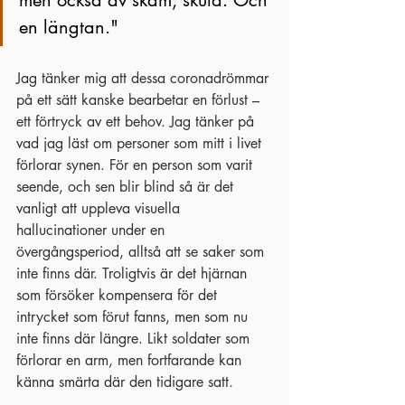
men också av skam, skuld. Och 
en längtan."
Jag tänker mig att dessa coronadrömmar 
på ett sätt kanske bearbetar en förlust – 
ett förtryck av ett behov. Jag tänker på 
vad jag läst om personer som mitt i livet 
förlorar synen. För en person som varit 
seende, och sen blir blind så är det 
vanligt att uppleva visuella 
hallucinationer under en 
övergångsperiod, alltså att se saker som 
inte finns där. Troligtvis är det hjärnan 
som försöker kompensera för det 
intrycket som förut fanns, men som nu 
inte finns där längre. Likt soldater som 
förlorar en arm, men fortfarande kan 
känna smärta där den tidigare satt.